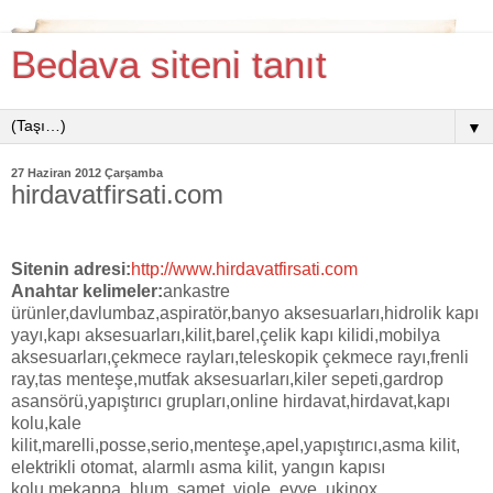
Bedava siteni tanıt
▼
27 Haziran 2012 Çarşamba
hirdavatfirsati.com
Sitenin adresi:
http://www.hirdavatfirsati.com
Anahtar kelimeler:
ankastre
ürünler,davlumbaz,aspiratör,banyo aksesuarları,hidrolik kapı
yayı,kapı aksesuarları,kilit,barel,çelik kapı kilidi,mobilya
aksesuarları,çekmece rayları,teleskopik çekmece rayı,frenli
ray,tas menteşe,mutfak aksesuarları,kiler sepeti,gardrop
asansörü,yapıştırıcı grupları,online hirdavat,hirdavat,kapı
kolu,kale
kilit,marelli,posse,serio,menteşe,apel,yapıştırıcı,asma kilit,
elektrikli otomat, alarmlı asma kilit, yangın kapısı
kolu,mekappa, blum, samet, viole, evye, ukinox